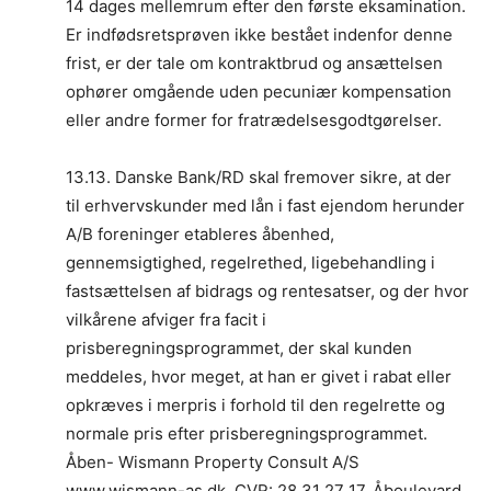
14 dages mellemrum efter den første eksamination.
Er indfødsretsprøven ikke bestået indenfor denne
frist, er der tale om kontraktbrud og ansættelsen
ophører omgående uden pecuniær kompensation
eller andre former for fratrædelsesgodtgørelser.
13.13. Danske Bank/RD skal fremover sikre, at der
til erhvervskunder med lån i fast ejendom herunder
A/B foreninger etableres åbenhed,
gennemsigtighed, regelrethed, ligebehandling i
fastsættelsen af bidrags og rentesatser, og der hvor
vilkårene afviger fra facit i
prisberegningsprogrammet, der skal kunden
meddeles, hvor meget, at han er givet i rabat eller
opkræves i merpris i forhold til den regelrette og
normale pris efter prisberegningsprogrammet.
Åben- Wismann Property Consult A/S
www.wismann-as.dk, CVR: 28 31 27 17, Åboulevard