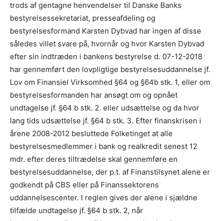
trods af gentagne henvendelser til Danske Banks
bestyrelsessekretariat, presseafdeling og
bestyrelsesformand Karsten Dybvad har ingen af disse
således villet svare på, hvornår og hvor Karsten Dybvad
efter sin indtræden i bankens bestyrelse d. 07-12-2018
har gennemført den lovpligtige bestyrelsesuddannelse jf.
Lov om Finansiel Virksomhed §64 og §64b stk. 1, eller om
bestyrelsesformanden har ansøgt om og opnået
undtagelse jf. §64 b stk. 2. eller udsættelse og da hvor
lang tids udsættelse jf. §64 b stk. 3. Efter finanskrisen i
årene 2008-2012 besluttede Folketinget at alle
bestyrelsesmedlemmer i bank og realkredit senest 12
mdr. efter deres tiltrædelse skal gennemføre en
bestyrelsesuddannelse, der p.t. af Finanstilsynet alene er
godkendt på CBS eller på Finanssektorens
uddannelsescenter. I reglen gives der alene i sjældne
tilfælde undtagelse jf. §64 b stk. 2, når