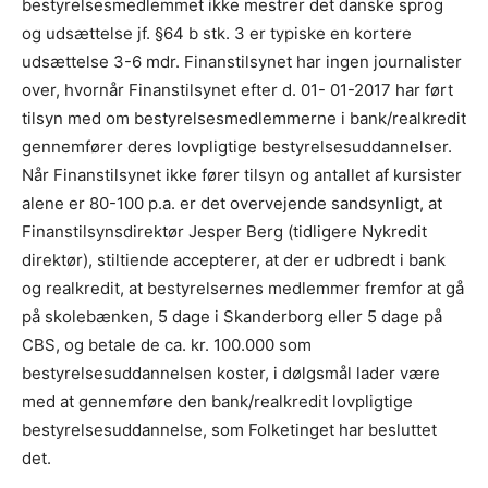
bestyrelsesmedlemmet ikke mestrer det danske sprog
og udsættelse jf. §64 b stk. 3 er typiske en kortere
udsættelse 3-6 mdr. Finanstilsynet har ingen journalister
over, hvornår Finanstilsynet efter d. 01- 01-2017 har ført
tilsyn med om bestyrelsesmedlemmerne i bank/realkredit
gennemfører deres lovpligtige bestyrelsesuddannelser.
Når Finanstilsynet ikke fører tilsyn og antallet af kursister
alene er 80-100 p.a. er det overvejende sandsynligt, at
Finanstilsynsdirektør Jesper Berg (tidligere Nykredit
direktør), stiltiende accepterer, at der er udbredt i bank
og realkredit, at bestyrelsernes medlemmer fremfor at gå
på skolebænken, 5 dage i Skanderborg eller 5 dage på
CBS, og betale de ca. kr. 100.000 som
bestyrelsesuddannelsen koster, i dølgsmål lader være
med at gennemføre den bank/realkredit lovpligtige
bestyrelsesuddannelse, som Folketinget har besluttet
det.