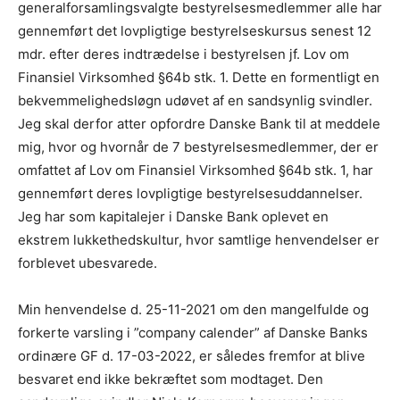
generalforsamlingsvalgte bestyrelsesmedlemmer alle har
gennemført det lovpligtige bestyrelseskursus senest 12
mdr. efter deres indtrædelse i bestyrelsen jf. Lov om
Finansiel Virksomhed §64b stk. 1. Dette en formentligt en
bekvemmelighedsløgn udøvet af en sandsynlig svindler.
Jeg skal derfor atter opfordre Danske Bank til at meddele
mig, hvor og hvornår de 7 bestyrelsesmedlemmer, der er
omfattet af Lov om Finansiel Virksomhed §64b stk. 1, har
gennemført deres lovpligtige bestyrelsesuddannelser.
Jeg har som kapitalejer i Danske Bank oplevet en
ekstrem lukkethedskultur, hvor samtlige henvendelser er
forblevet ubesvarede.
Min henvendelse d. 25-11-2021 om den mangelfulde og
forkerte varsling i ”company calender” af Danske Banks
ordinære GF d. 17-03-2022, er således fremfor at blive
besvaret end ikke bekræftet som modtaget. Den