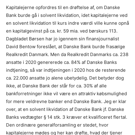
Kapitalejerne opfordres til en drøftelse af, om Danske
Bank burde gå i solvent likvidation, idet kapitalejerne ved
en solvent likvidation til kurs indre værdi ville kunne opnå
en kapitalgevinst på ca. kr. 59 mia. ved børskurs 113.
Dagbladet Børsen har jo igennem sin finansjournalist
David Bentow foreslået, at Danske Bank burde frasælge
Realkredit Danmark. Men da Realkredit Danmarks ca. 238
ansatte i 2020 genererede ca. 84% af Danske Banks
indtjening, så var indtjeningen i 2020 hos de resterende
ca. 22.000 ansatte jo alene ubetydelig. Det betyder dog
ikke, at Danske Bank der står for ca. 30% af alle
bankforretninger ikke vil være en attraktiv købsmulighed
for mere veldrevne banker end Danske Bank. Jeg er klar
over, at en solvent likvidation af Danske Bank jf. Danske
Banks vedtægter § 14 stk. 3 kræver et kvalificeret flertal.
Den ordinære generalforsamling er stedet, hvor
kapitalejerne mødes og her kan drøfte, hvad der tjener