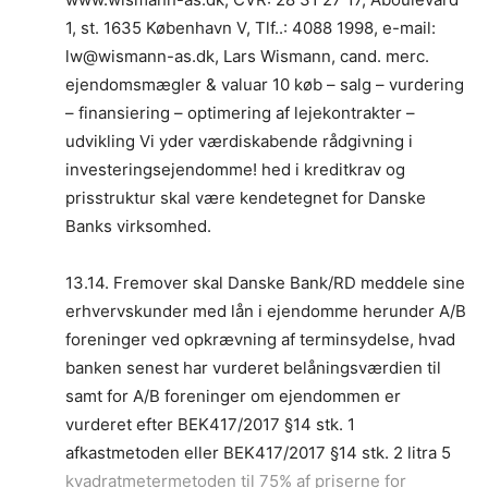
1, st. 1635 København V, Tlf..: 4088 1998, e-mail:
lw@wismann-as.dk, Lars Wismann, cand. merc.
ejendomsmægler & valuar 10 køb – salg – vurdering
– finansiering – optimering af lejekontrakter –
udvikling Vi yder værdiskabende rådgivning i
investeringsejendomme! hed i kreditkrav og
prisstruktur skal være kendetegnet for Danske
Banks virksomhed.
13.14. Fremover skal Danske Bank/RD meddele sine
erhvervskunder med lån i ejendomme herunder A/B
foreninger ved opkrævning af terminsydelse, hvad
banken senest har vurderet belåningsværdien til
samt for A/B foreninger om ejendommen er
vurderet efter BEK417/2017 §14 stk. 1
afkastmetoden eller BEK417/2017 §14 stk. 2 litra 5
kvadratmetermetoden til 75% af priserne for