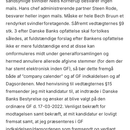
sandsynlige svindler Niels Kornerup besvarer ingen
mails. Hans chef administrerende partner Steen Rode,
besvarer heller ingen mails. Måske er hele Bech Bruun et
rendyrket svindlerforetagende. Såfremt vedtægternes §9
stk. 3 efter Danske Banks opfattelse skal fortolkes
således, at fuldstændige forslag efter Bankens opfattelse
ikke er mere fuldstændige end at disse kan
omformuleres midt under generalforsamlingen og
hermed annullere allerede afgivne stemmer (for dem der
har stemt elektronisk inden GF), så bør dette fremgå
både af ”company calender” og af GF indkaldelsen og af
Dagsordenen. Med henvisning til vedtægternes §15
fremsender jeg mit kandidatur til, at indtræde i Danske
Banks Bestyrelse og ønsker at blive valgt på den
ordinære GF d. 17-03-2022. Venligst bekræft for
modtagelsen samt bekræft, at mit kandidatur er lovligt
fremsat samt, at jeg præsenteres i GF
indkaldelsen/dagsordenen som fremsendt og vedlagt