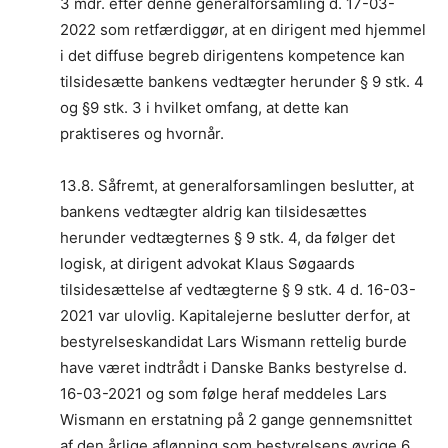
3 mdr. efter denne generalforsamling d. 17-03-
2022 som retfærdiggør, at en dirigent med hjemmel
i det diffuse begreb dirigentens kompetence kan
tilsidesætte bankens vedtægter herunder § 9 stk. 4
og §9 stk. 3 i hvilket omfang, at dette kan
praktiseres og hvornår.
13.8. Såfremt, at generalforsamlingen beslutter, at
bankens vedtægter aldrig kan tilsidesættes
herunder vedtægternes § 9 stk. 4, da følger det
logisk, at dirigent advokat Klaus Søgaards
tilsidesættelse af vedtægterne § 9 stk. 4 d. 16-03-
2021 var ulovlig. Kapitalejerne beslutter derfor, at
bestyrelseskandidat Lars Wismann rettelig burde
have været indtrådt i Danske Banks bestyrelse d.
16-03-2021 og som følge heraf meddeles Lars
Wismann en erstatning på 2 gange gennemsnittet
af den årlige aflønning som bestyrelsens øvrige 6