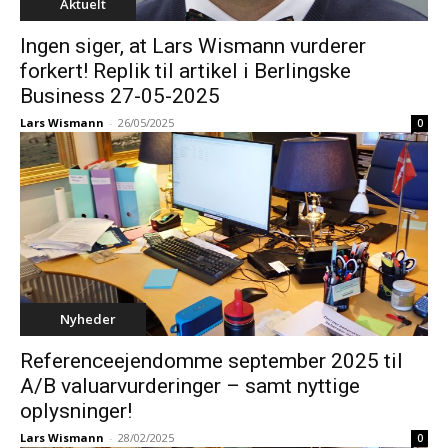
Aktuelt
Ingen siger, at Lars Wismann vurderer
forkert! Replik til artikel i Berlingske
Business 27-05-2025
Lars Wismann
-
26/05/2025
0
Nyheder
Referenceejendomme september 2025 til
A/B valuarvurderinger – samt nyttige
oplysninger!
Lars Wismann
-
28/02/2025
0