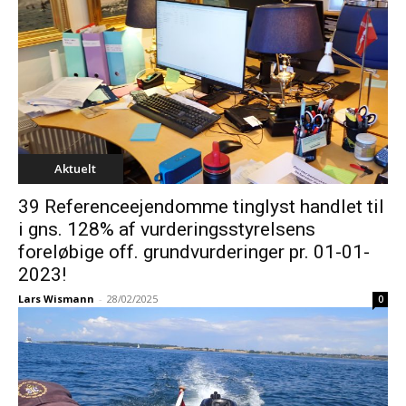
Aktuelt
39 Referenceejendomme tinglyst handlet til
i gns. 128% af vurderingsstyrelsens
foreløbige off. grundvurderinger pr. 01-01-
2023!
Lars Wismann
-
28/02/2025
0