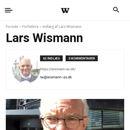
Forside
Forfattere
Indlæg af Lars Wismann
Lars Wismann
62 INDLÆG
0 KOMMENTARER
https://wismann-as.dk/
lw@wismann-as.dk