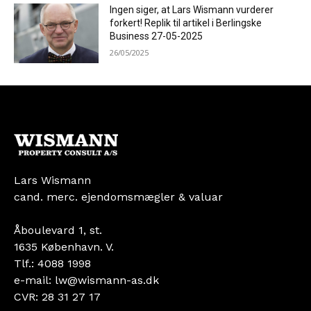
Ingen siger, at Lars Wismann vurderer
forkert! Replik til artikel i Berlingske
Business 27-05-2025
26/05/2025
Lars Wismann
cand. merc. ejendomsmægler & valuar
Åboulevard 1, st.
1635 København. V.
Tlf.: 4088 1998
e-mail: lw@wismann-as.dk
CVR: 28 31 27 17