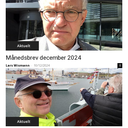
Aktuelt
Månedsbrev december 2024
Lars Wismann
-
10/12/2024
0
Aktuelt