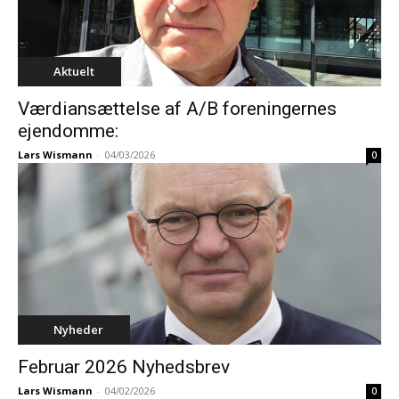
Aktuelt
Værdiansættelse af A/B foreningernes
ejendomme:
Lars Wismann
-
04/03/2026
0
Nyheder
Februar 2026 Nyhedsbrev
Lars Wismann
-
04/02/2026
0