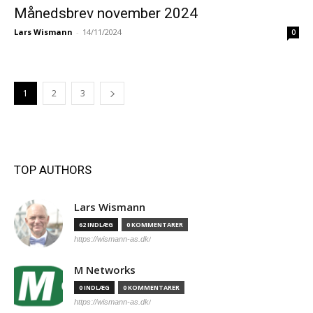
Månedsbrev november 2024
Lars Wismann
-
14/11/2024
0
1
2
3
TOP AUTHORS
Lars Wismann
62 INDLÆG
0 KOMMENTARER
https://wismann-as.dk/
M Networks
0 INDLÆG
0 KOMMENTARER
https://wismann-as.dk/