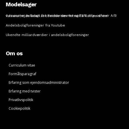
Modelsager
4 revisorer indbragt for Revisornævnet og FSR! Alle udfører A/B valuararbejde uden at besidde den formelle kompetence!
Andelsboligforeninger fra Youtube
Ukendte milliardværdier i andelsboligforeninger
Om os
Curriculum vitae
Formålsparagraf
Erfaring som ejendomsadministrator
Erfaring med tvister
Privatlivspolitik
Cookiepolitik