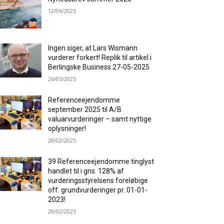
12/06/2025
Ingen siger, at Lars Wismann
vurderer forkert! Replik til artikel i
Berlingske Business 27-05-2025
26/05/2025
Referenceejendomme
september 2025 til A/B
valuarvurderinger – samt nyttige
oplysninger!
28/02/2025
39 Referenceejendomme tinglyst
handlet til i gns. 128% af
vurderingsstyrelsens foreløbige
off. grundvurderinger pr. 01-01-
2023!
28/02/2025