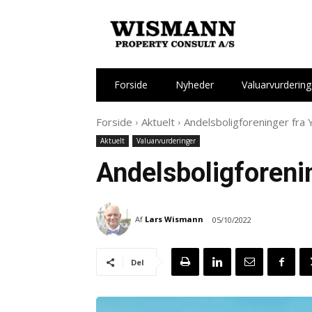
Forside
Nyheder
Valuarvurdering
Forside
Aktuelt
Andelsboligforeninger fra
Aktuelt
Valuarvurderinger
Andelsboligforeni
Af
Lars Wismann
05/10/2022
Del