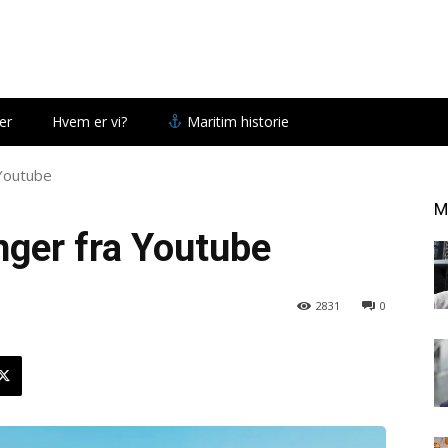
er
Hvem er vi?
Maritim historie
 Youtube
M
nger fra Youtube
2831
0