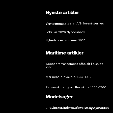
Nyeste artikler
Værdiansættelse af A/B foreningernes ejendomme:
Februar 2026 Nyhedsbrev
Nyhedsbrev sommer 2025
Maritime artikler
Sponsorarrangement afholdt i august
2021
Marinens elevskole 1867-1932
Panserskibe og artilleriskibe 1860-1960
Modelsager
4 revisorer indbragt for Revisornævnet og FSR! Alle udfører A/B valuararbejde uden at besidde den formelle kompetence!