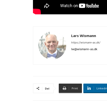
Lars Wismann
https://wismann-as.dk/
lw@wismann-as.dk
Print
Linkedi
Del