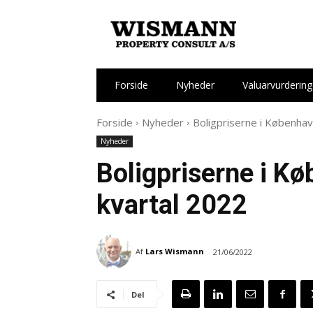
Forside
Nyheder
Valuarvurdering
Forside
Nyheder
Boligpriserne i Københav
Nyheder
Boligpriserne i Kø
kvartal 2022
Af
Lars Wismann
21/06/2022
Del