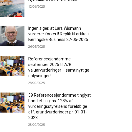
12/06/2025
Ingen siger, at Lars Wismann
vurderer forkert! Replik til artikel i
Berlingske Business 27-05-2025
26/05/2025
Referenceejendomme
september 2025 til A/B
valuarvurderinger – samt nyttige
oplysninger!
28/02/2025
39 Referenceejendomme tinglyst
handlet til i gns. 128% af
vurderingsstyrelsens foreløbige
off. grundvurderinger pr. 01-01-
2023!
28/02/2025