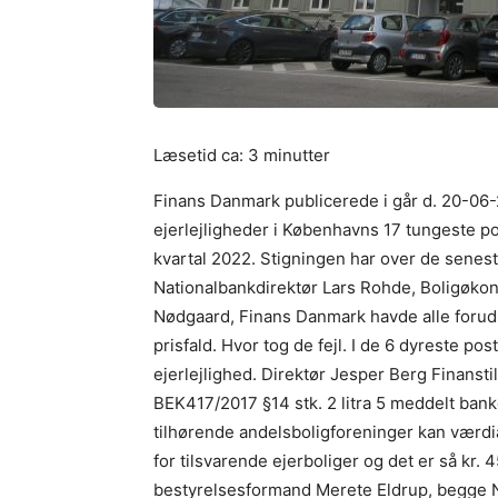
Finans Danmark publicerede i går d. 20-06-
ejerlejligheder i Københavns 17 tungeste pos
kvartal 2022. Stigningen har over de senest
Nationalbankdirektør Lars Rohde, Boligøkon
Nødgaard, Finans Danmark havde alle forudsa
prisfald. Hvor tog de fejl. I de 6 dyreste pos
ejerlejlighed. Direktør Jesper Berg Finans
BEK417/2017 §14 stk. 2 litra 5 meddelt bank
tilhørende andelsboligforeninger kan værdi
for tilsvarende ejerboliger og det er så kr
bestyrelsesformand Merete Eldrup, begge Nyk