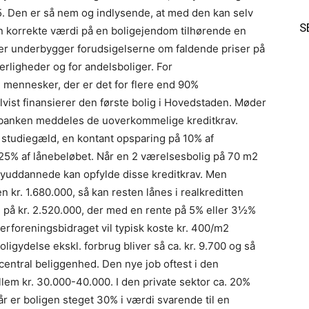
 5. Den er så nem og indlysende, at med den kan selv
S
n korrekte værdi på en boligejendom tilhørende en
 der underbygger forudsigelserne om faldende priser på
erligheder og for andelsboliger. For
mennesker, der er det for flere end 90%
vist finansierer den første bolig i Hovedstaden. Møder
 banken meddeles de uoverkommelige kreditkrav.
 studiegæld, en kontant opsparing på 10% af
% af lånebeløbet. Når en 2 værelsesbolig på 70 m2
å nyuddannede kan opfylde disse kreditkrav. Men
. 1.680.000, så kan resten lånes i realkreditten
n på kr. 2.520.000, der med en rente på 5% eller 3½%
Ejerforeningsbidraget vil typisk koste kr. 400/m2
ligydelse ekskl. forbrug bliver så ca. kr. 9.700 og så
entral beliggenhed. Den nye job oftest i den
lem kr. 30.000-40.000. I den private sektor ca. 20%
r er boligen steget 30% i værdi svarende til en