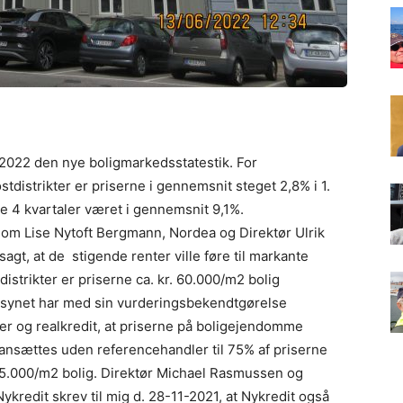
2022 den nye boligmarkedsstatestik. For
tdistrikter er priserne i gennemsnit steget 2,8% i 1.
e 4 kvartaler været i gennemsnit 9,1%.
om Lise Nytoft Bergmann, Nordea og Direktør Ulrik
gt, at de stigende renter ville føre til markante
tdistrikter er priserne ca. kr. 60.000/m2 bolig
tilsynet har med sin vurderingsbekendtgørelse
er og realkredit, at priserne på boligejendomme
ansættes uden referencehandler til 75% af priserne
. 45.000/m2 bolig. Direktør Michael Rasmussen og
redit skrev til mig d. 28-11-2021, at Nykredit også