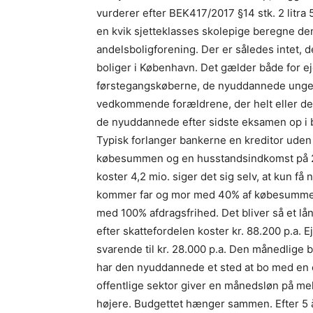
vurderer efter BEK417/2017 §14 stk. 2 litra
en kvik sjetteklasses skolepige beregne de
andelsboligforening. Der er således intet,
boliger i København. Det gælder både for ej
førstegangskøberne, de nyuddannede unge 
vedkommende forældrene, der helt eller del
de nyuddannede efter sidste eksamen op i
Typisk forlanger bankerne en kreditor uden
købesummen og en husstandsindkomst på 25
koster 4,2 mio. siger det sig selv, at kun f
kommer far og mor med 40% af købesummen kr
med 100% afdragsfrihed. Det bliver så et lå
efter skattefordelen koster kr. 88.200 p.a. 
svarende til kr. 28.000 p.a. Den månedlige bo
har den nyuddannede et sted at bo med en c
offentlige sektor giver en månedsløn på mel
højere. Budgettet hænger sammen. Efter 5 å