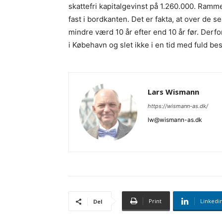
skattefri kapitalgevinst på 1.260.000. Ramme
fast i bordkanten. Det er fakta, at over de s
mindre værd 10 år efter end 10 år før. Derfor
i Købehavn og slet ikke i en tid med fuld b
Lars Wismann
https://wismann-as.dk/
lw@wismann-as.dk
Print
Linkedi
Del