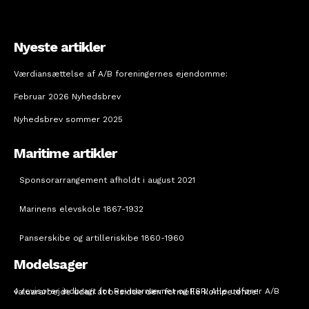
Nyeste artikler
Værdiansættelse af A/B foreningernes ejendomme:
Februar 2026 Nyhedsbrev
Nyhedsbrev sommer 2025
Maritime artikler
Sponsorarrangement afholdt i august 2021
Marinens elevskole 1867-1932
Panserskibe og artilleriskibe 1860-1960
Modelsager
4 revisorer indbragt for Revisornævnet og FSR! Alle udfører A/B valuararbejde uden at besidde den formelle kompetence!