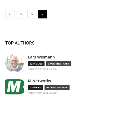
5
6
7
TOP AUTHORS
Lars Wismann
62 INDLÆG
0 KOMMENTARER
https://wismann-as.dk/
M Networks
0 INDLÆG
0 KOMMENTARER
https://wismann-as.dk/