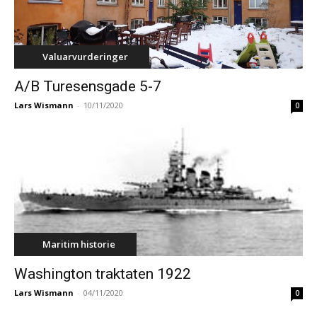
Valuarvurderinger
A/B Turesensgade 5-7
Lars Wismann
-
10/11/2020
0
Maritim historie
Washington traktaten 1922
Lars Wismann
-
04/11/2020
0