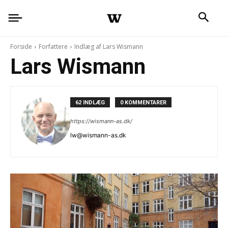
Forside
Forfattere
Indlæg af Lars Wismann
Lars Wismann
62 INDLÆG
0 KOMMENTARER
https://wismann-as.dk/
lw@wismann-as.dk